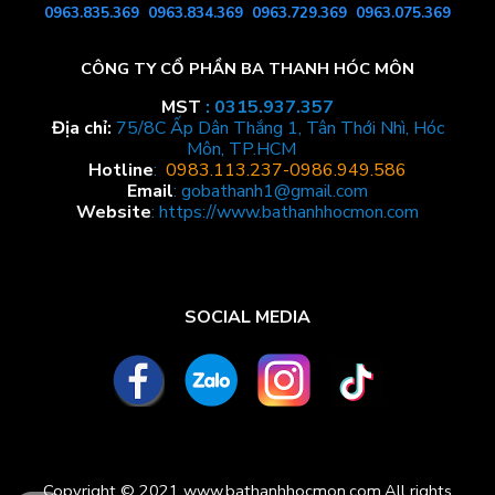
0963.835.369
0963.834.369
0963.729.369
0963.075.369
CÔNG TY CỔ PHẦN BA THANH HÓC MÔN
MST
: 0315.937.357
Địa chỉ:
75/8C Ấp Dân Thắng 1, Tân Thới Nhì, Hóc
Môn, TP.HCM
Hotline
:
0983.113.237
-0986.949.586
Email
:
gobathanh1@gmail.com
Website
: https://www.b
athanhhocmon.com
SOCIAL MEDIA
Copyright © 2021
www.bathanhhocmon.com.All
rights