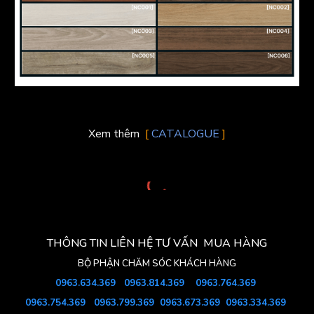
Xem thêm
[
CATALOGUE
]
THÔNG TIN LIÊN HỆ TƯ VẤN MUA HÀNG
BỘ PHẬN
CHĂM SÓC KHÁCH HÀNG
0963.634.369
0963.
814
.369
0963.764.369
0963.754
.369
0963.799.369
0963.673.369
0963.334.369