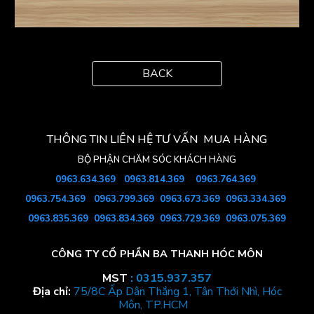
BACK
THÔNG TIN LIÊN HỆ TƯ VẤN MUA HÀNG
BỘ PHẬN
CHĂM SÓC KHÁCH HÀNG
0963.634.369
0963.
814
.369
0963.764.369
0963.754
.369
0963.799.369
0963.673.369
0963.334.369
0963.835.369
0963.834.369
0963.729.369
0963.075.369
CÔNG TY CỔ PHẦN BA THANH HÓC MÔN
MST
: 0315.937.357
Địa chỉ:
75/8C Ấp Dân Thắng 1, Tân Thới Nhì, Hóc
Môn, TP.HCM