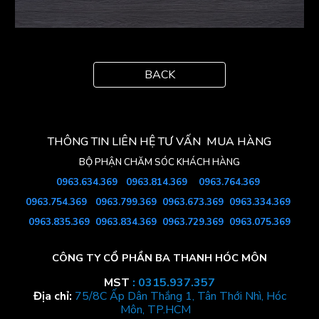
BACK
THÔNG TIN LIÊN HỆ TƯ VẤN MUA HÀNG
BỘ PHẬN
CHĂM SÓC KHÁCH HÀNG
0963.634.369
0963.
814
.369
0963.764.369
0963.754
.369
0963.799.369
0963.673.369
0963.334.369
0963.835.369
0963.834.369
0963.729.369
0963.075.369
CÔNG TY CỔ PHẦN BA THANH HÓC MÔN
MST
: 0315.937.357
Địa chỉ:
75/8C Ấp Dân Thắng 1, Tân Thới Nhì, Hóc
Môn, TP.HCM