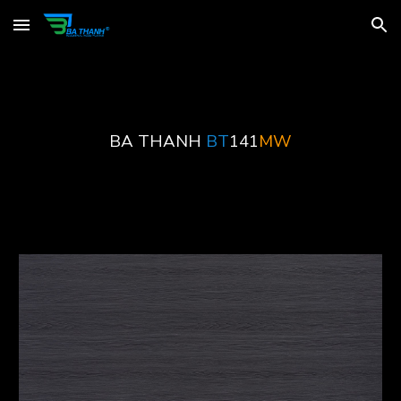
Skip to main content
Skip to navigation
BA THANH
BT
141
MW