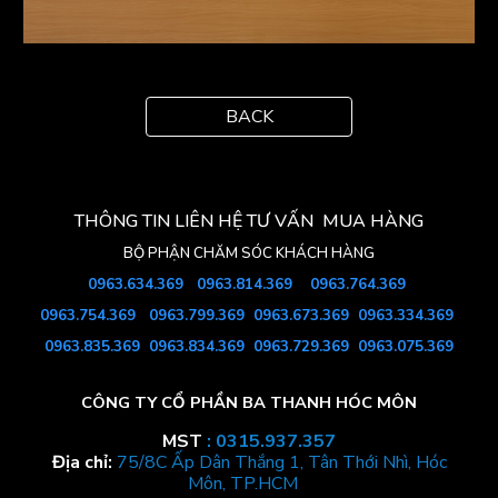
BACK
THÔNG TIN LIÊN HỆ TƯ VẤN MUA HÀNG
BỘ PHẬN
CHĂM SÓC KHÁCH HÀNG
0963.634.369
0963.
814
.369
0963.764.369
0963.754
.369
0963.799.369
0963.673.369
0963.334.369
0963.835.369
0963.834.369
0963.729.369
0963.075.369
CÔNG TY CỔ PHẦN BA THANH HÓC MÔN
MST
: 0315.937.357
Địa chỉ:
75/8C Ấp Dân Thắng 1, Tân Thới Nhì, Hóc
Môn, TP.HCM