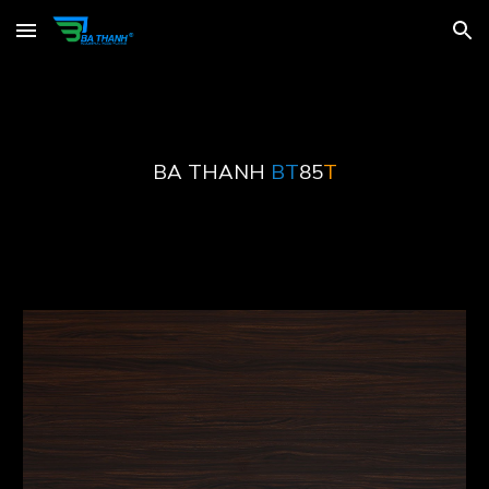
Skip to main content
Skip to navigation
BA THANH
BT
85
T