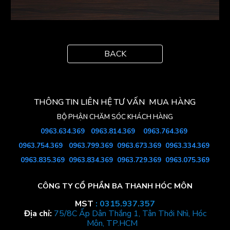
BACK
THÔNG TIN LIÊN HỆ TƯ VẤN MUA HÀNG
BỘ PHẬN
CHĂM SÓC KHÁCH HÀNG
0963.634.369
0963.
814
.369
0963.764.369
0963.754
.369
0963.799.369
0963.673.369
0963.334.369
0963.835.369
0963.834.369
0963.729.369
0963.075.369
CÔNG TY CỔ PHẦN BA THANH HÓC MÔN
MST
: 0315.937.357
Địa chỉ:
75/8C Ấp Dân Thắng 1, Tân Thới Nhì, Hóc
Môn, TP.HCM