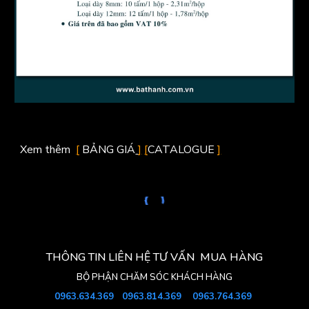
Xem thêm
[
BẢNG GIÁ
]
[
CATALOGUE
]
THÔNG TIN LIÊN HỆ TƯ VẤN MUA HÀNG
BỘ PHẬN
CHĂM SÓC KHÁCH HÀNG
0963.634.369
0963.
814
.369
0963.764.369