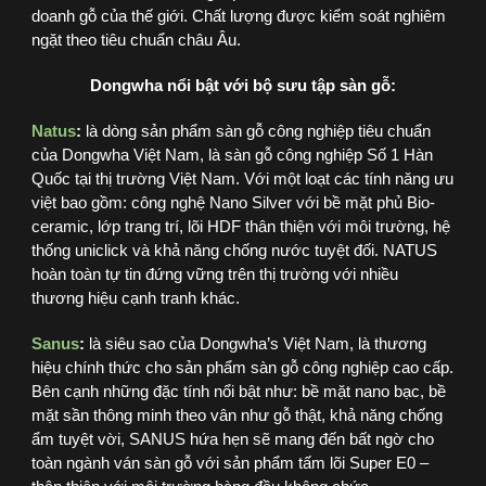
doanh gỗ của thế giới. Chất lượng được kiểm soát nghiêm
ngặt theo tiêu chuẩn châu Âu.
Dongwha nổi bật với bộ sưu tập sàn gỗ:
Natus
:
là dòng sản phẩm sàn gỗ công nghiệp tiêu chuẩn
của Dongwha Việt Nam, là sàn gỗ công nghiệp Số 1 Hàn
Quốc tại thị trường Việt Nam. Với một loạt các tính năng ưu
việt bao gồm: công nghệ Nano Silver với bề mặt phủ Bio-
ceramic, lớp trang trí, lõi HDF thân thiện với môi trường, hệ
thống uniclick và khả năng chống nước tuyệt đối. NATUS
hoàn toàn tự tin đứng vững trên thị trường với nhiều
thương hiệu cạnh tranh khác.
Sanus
:
là siêu sao của Dongwha’s Việt Nam, là thương
hiệu chính thức cho sản phẩm sàn gỗ công nghiệp cao cấp.
Bên cạnh những đặc tính nổi bật như: bề mặt nano bạc, bề
mặt sần thông minh theo vân như gỗ thật, khả năng chống
ẩm tuyệt vời, SANUS hứa hẹn sẽ mang đến bất ngờ cho
toàn ngành ván sàn gỗ với sản phẩm tấm lõi Super E0 –