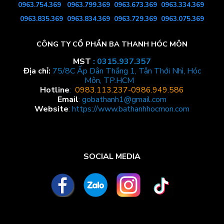
0963.754
.369
0963.799.369
0963.673.369
0963.334.369
0963.835.369
0963.834.369
0963.729.369
0963.075.369
CÔNG TY CỔ PHẦN BA THANH HÓC MÔN
MST
: 0315.937.357
Địa chỉ:
75/8C Ấp Dân Thắng 1, Tân Thới Nhì, Hóc
Môn, TP.HCM
Hotline
:
0983.113.237
-0986.949.586
Email
:
gobathanh1@gmail.com
Website
: https://www.b
athanhhocmon.com
SOCIAL MEDIA